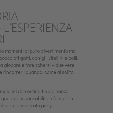
ORIA
 L’ESPERIENZA
I
solo momenti di puro divertimento ma
olati gatti, conigli, vitellini e polli.
 a giocare e fare scherzi – due vere
e rincorrerli quando, come al solito,
i maialini domestici. La vicinanza
 quanta responsabilità e fatica ciò
il tanto desiderato pony.