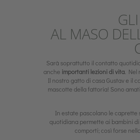
GLI
AL MASO DELL
Sarà soprattutto il contatto quotid
anche
importanti lezioni di vita
. Nel 
Il nostro gatto di casa Gustav e il
mascotte della fattoria! Sono amati 
In estate pascolano le caprette s
quotidiana permette ai bambini di 
comporti; così forse nel