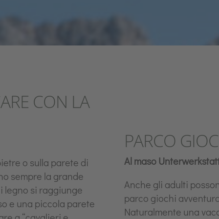
CARE CON LA
PARCO GIOC
Al maso Unterwerkstat
pietre o sulla parete di
nno sempre la grande
Anche gli adulti posso
di legno si raggiunge
parco giochi avventura
so e una piccola parete
Naturalmente una vacan
re a “cavalieri e