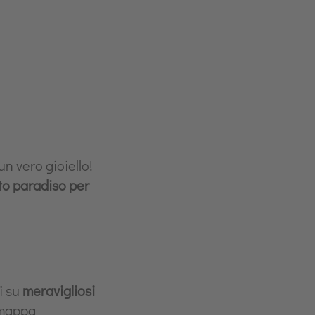
n vero gioiello!
to paradiso per
i su
meravigliosi
 mappa