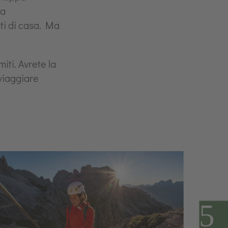
sa
ti di casa. Ma
iti. Avrete la
 viaggiare