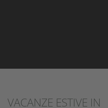
website owner needs to setup the site with their
CMP to add this content to the list of technologies
used.
powered by
Usercentrics Consent Management
Platform
&
eRecht24
VACANZE ESTIVE IN