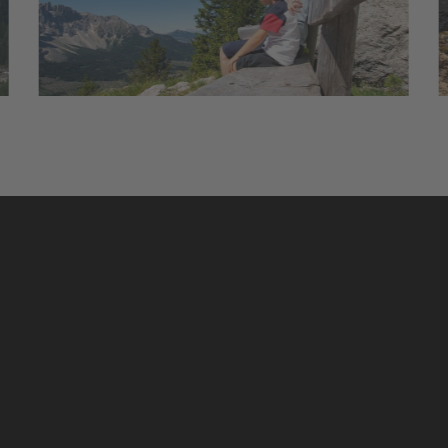
WE NEED YOUR CONSENT TO LOAD THE
SERVICE!
This content is not permitted to load due to
trackers that are not disclosed to the visitor. The